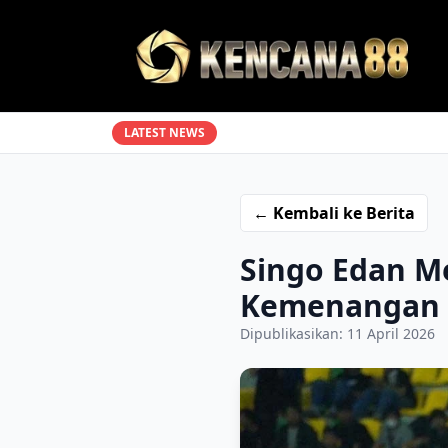
LATEST NEWS
← Kembali ke Berita
Singo Edan M
Kemenangan 
Dipublikasikan: 11 April 2026