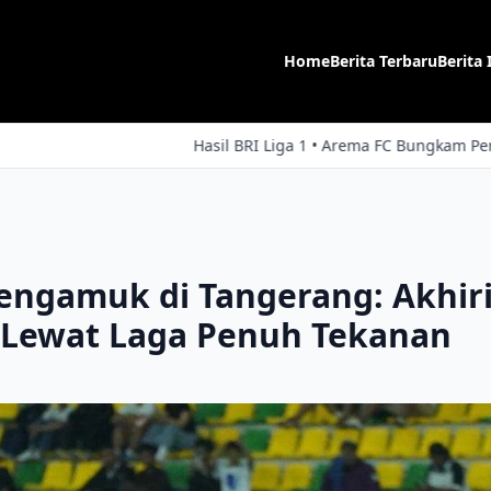
Home
Berita Terbaru
Berita
Hasil BRI Liga 1 • Arema FC Bungkam Persita •
engamuk di Tangerang: Akhir
Lewat Laga Penuh Tekanan