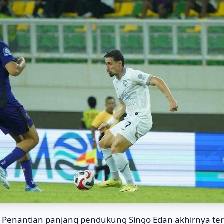
Penantian panjang pendukung Singo Edan akhirnya ter