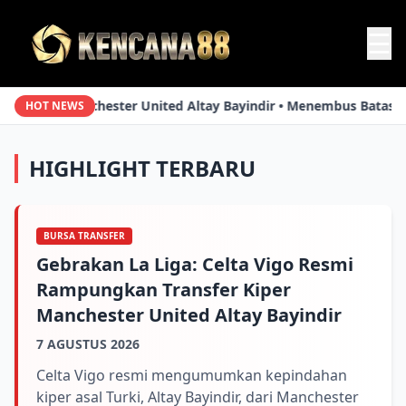
☰
y Bayindir • Menembus Batas Usia: Simfoni Luka Modrić • Reuni 
HOT NEWS
HIGHLIGHT TERBARU
BURSA TRANSFER
Gebrakan La Liga: Celta Vigo Resmi
Rampungkan Transfer Kiper
Manchester United Altay Bayindir
7 AGUSTUS 2026
Celta Vigo resmi mengumumkan kepindahan
kiper asal Turki, Altay Bayindir, dari Manchester